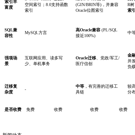
索引丰
空间索引；8.0支持函数
(GIN/BRIN等)，并兼容
R树
富度
索引
Oracle位图索引
索
SQL兼
高
Oracle兼容
(PL/SQL
MySQL方言
中
容性
接近100%)
金
强项场
互联网应用、读多写
Oracle迁移
、党政
/军工/
并
景
少、单机事务
医疗信创
负
迁移复
中等
，有完善的迁移工
较
-
杂度
具链
分
是否收费
免费
收费
收费
收费