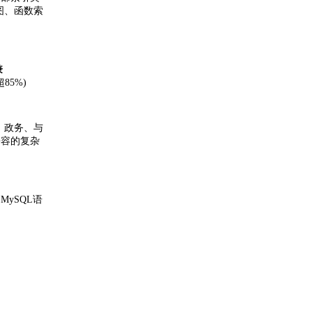
图、函数索
兼
超85%)
、政务、与
度兼容的复杂
e和MySQL语