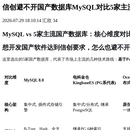
信创避不开国产数据库MySQL对比5家
2026-07-29 18:10:14
汇欣
34
MySQL vs 5家主流国产数据库：核心维度对
想开发国产软件达到信创要求，怎么也避不开
这里选出的
5家国产数据库，代表了市场上主流的几种技术路线：
基于
P
对比维
电科金仓
Oce
MySQL 8.0
度
KingbaseES (PG系代表)
布式
核心架
集中式
, 插件式存储引
集中式
/分布式, 继承
原
构
擎
PostgreSQL
一
B-Tree、Hash、全文、
继承
PG 6种索引
支