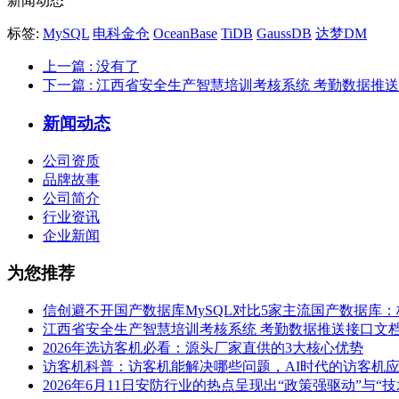
新闻动态
标签:
MySQL
电科金仓
OceanBase
TiDB
GaussDB
达梦DM
上一篇
: 没有了
下一篇
: 江西省安全生产智慧培训考核系统 考勤数据推
新闻动态
公司资质
品牌故事
公司简介
行业资讯
企业新闻
为您推荐
信创避不开国产数据库MySQL对比5家主流国产数据库
江西省安全生产智慧培训考核系统 考勤数据推送接口文
2026年选访客机必看：源头厂家直供的3大核心优势
访客机科普：访客机能解决哪些问题，AI时代的访客机
2026年6月11日安防行业的热点呈现出“政策强驱动”与“