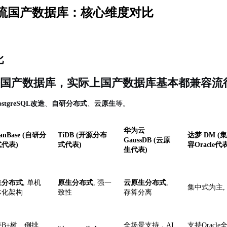
主流国产数据库：核心维度对比
比
国产数据库，实际上国产数据库基本都兼容流
ostgreSQL改造
、
自研分布式
、
云原生
等。
华为云
anBase (自研分
TiDB (开源分布
达梦
DM (
GaussDB (云原
代表)
式代表)
容Oracle代
生代表)
生分布式
, 单机
原生分布式
, 强一
云原生分布式
,
集中式为主
体化架构
致性
存算分离
持
B+树、倒排、
全场景支持，
AI
支持
Oracl