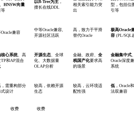
以
B-Tree为主
，
、
HNSW向量
相关索引能力突
型，包括位
擅长在线
DDL
引
等
出
引等
中等
Oracle兼容,
高，致力于平滑
极高
Oracle
等
Oracle兼容
开源社区活跃
替代
Oracle
容
(PL/SQL
融核心系统
、高
开源生态
、全球
金融、政府、
全
金融集中式
发
TP和AP混合
化、大数据量
栈国产化
要求高
Oracle深
载
OLAP分析
的场景
系统
高，需重构部分
较高，依赖开源
较高，云环境适
低
，
Oracl
布式设计
生态
配性强
法双兼容
收费
收费