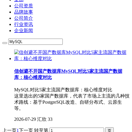
公司资质
品牌故事
公司简介
行业资讯
企业新闻
信创避不开国产数据库MySQL对比5家主流国产数据
库：核心维度对比
MySQL对比5家主流国产数据库：核心维度对比
这里选出的5家国产数据库，代表了市场上主流的几种技
术路线：基于PostgreSQL改造、自研分布式、云原生
等。
2026-07-29
汇欣
33
上一页
1
下一页
转至第