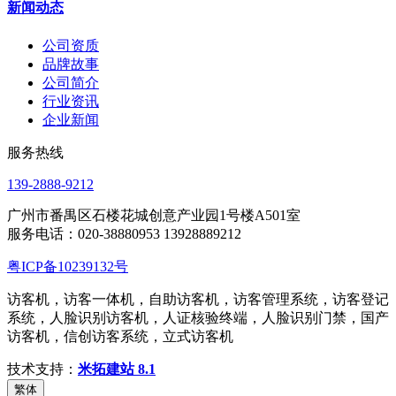
新闻动态
公司资质
品牌故事
公司简介
行业资讯
企业新闻
服务热线
139-2888-9212
广州市番禺区石楼花城创意产业园1号楼A501室
服务电话：020-38880953 13928889212
粤ICP备10239132号
访客机，访客一体机，自助访客机，访客管理系统，访客登记
系统，人脸识别访客机，人证核验终端，人脸识别门禁，国产
访客机，信创访客系统，立式访客机
技术支持：
米拓建站 8.1
繁体