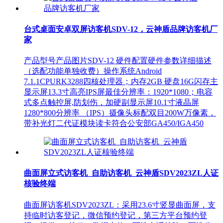
台式桌面安卓双屏访客机SDV-12，云神盾品牌访客机厂
家
产品型号产品图片SDV-12 硬件配置硬件参数详细描述
（选配功能单独收费）操作系统Android
7.1.1CPURK3288四核处理器；内存2GB 硬盘16G闪存主
显示屏13.3寸高亮IPS屏最佳分辨率：1920*1080；电容
式多点触控屏,防划伤，加硬副显示屏10.1寸液晶屏
1280*800分辨率 （IPS）摄像头标配双目200W万像素，
带补光灯二代证模块读卡符合公安部GA450/IGA450
曲面屏立式访客机_自助访客机_云神盾SDV2023ZL人证
核验终端
曲面屏访客机SDV2023ZL：采用23.6寸竖显曲面屏，支
持临时访客登记，微信预约登记，第三方平台预约登