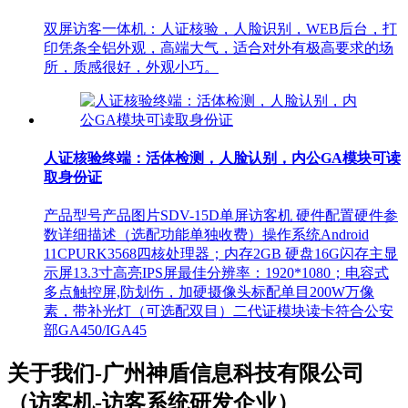
双屏访客一体机：人证核验，人脸识别，WEB后台，打
印凭条全铝外观，高端大气，适合对外有极高要求的场
所，质感很好，外观小巧。
人证核验终端：活体检测，人脸认别，内公GA模块可读
取身份证
产品型号产品图片SDV-15D单屏访客机 硬件配置硬件参
数详细描述（选配功能单独收费）操作系统Android
11CPURK3568四核处理器；内存2GB 硬盘16G闪存主显
示屏13.3寸高亮IPS屏最佳分辨率：1920*1080；电容式
多点触控屏,防划伤，加硬摄像头标配单目200W万像
素，带补光灯（可选配双目）二代证模块读卡符合公安
部GA450/IGA45
关于我们-广州神盾信息科技有限公司
（访客机-访客系统研发企业）