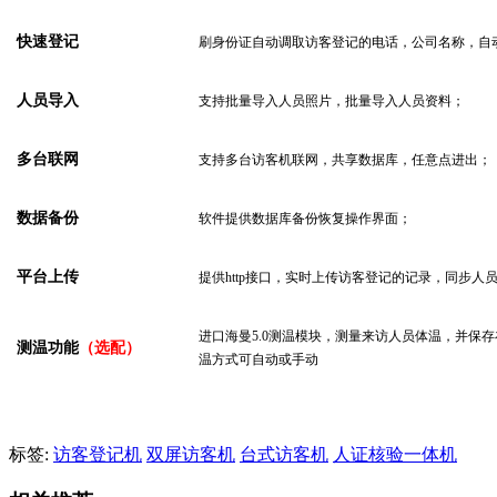
快速登记
刷身份证自动调取访客登记的电话，公司名称，自
人员导入
支持批量导入人员照片，批量导入人员资料；
多台联网
支持多台访客机联网，共享数据库，任意点进出；
数据备份
软件提供数据库备份恢复操作界面；
平台上传
提供
http接口，实时上传访客登记的记录，同步人
进口海曼
5.0测温模块，测量
来访人员体温
，
并保存
测
温
功能
（选配）
温方式可自动或手动
标签:
访客登记机
双屏访客机
台式访客机
人证核验一体机