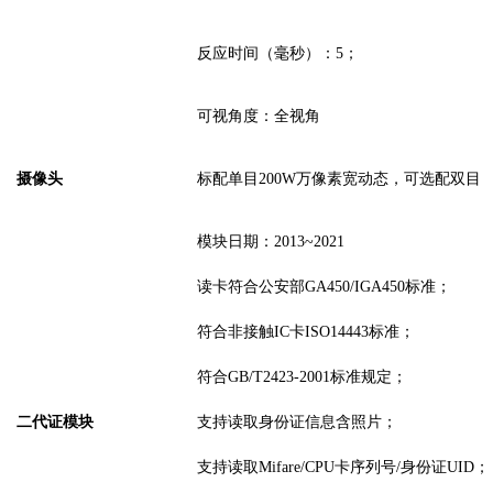
反应时间（毫秒）：
5；
可视角度：
全视角
摄像头
标配单目
200W万像素宽动态，可选配双目
模块日期：
2013~2021
读卡符合公安部
GA450/IGA450标准；
符合非接触
IC卡ISO14443标准；
符合
GB/T2423-2001标准规定；
二代证模块
支持读取身份证信息
含照片
；
支持读取
Mifare/CPU卡序列号
/身份证UID
；