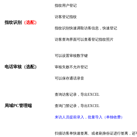
指纹用户登记
访客登记指纹
指纹识别
（选配）
指纹识别快速调取访客信息，快速登记
访客查询界面可以查看登记指纹照片
可以设置审核数字键
电话审核（选配）
审核失败不允许登记
可以保存通话录音
查询访客记录，导出
EXCEL
局域
PC管理端
查询门禁记录，导出
EXCEL
来访人员提前录入，批量导入（单独收费）
扫描访客单
快速签离
、
或者
刷身份证进行签离
，
还