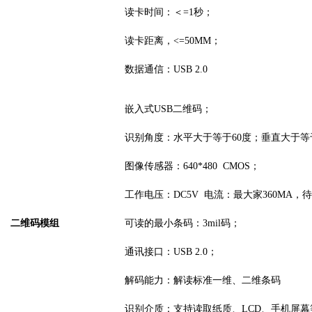
读卡时间：＜
=1秒；
读卡距离，
<=50MM；
数据通信：
USB 2.0
嵌入式
USB二维码
；
识别角度：水平大于等于
60度；垂直大于等
图像传感器
：
640*480 CMOS
；
工作电压：
DC5V 电流：最大家360MA，
二维码模组
可读的最小条码：
3
mil
码
；
通讯接口：
USB 2.0；
解码能力：解读标准一维、二维条码
识别
介质：支持读取纸质、
LCD、手机屏