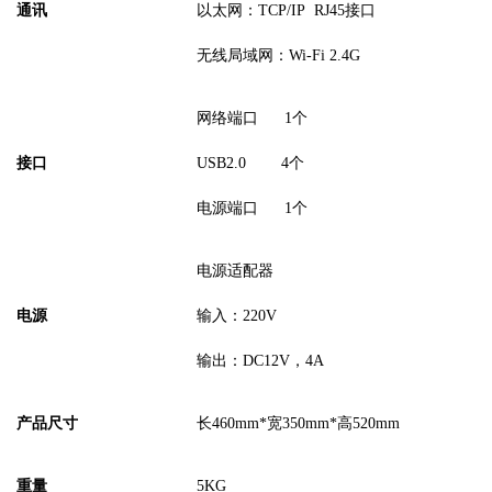
通讯
以太网：
TCP/IP
RJ45接口
无线局域网：
Wi-Fi
2.4G
网络端口
1
个
接口
USB2.0
4
个
电源端口
1个
电源适配器
电源
输入：
220V
输出：
DC12V，
4
A
产品
尺寸
长
460mm*宽350mm*高52
0
mm
重量
5KG