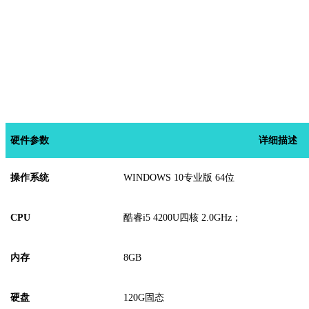
硬
件
参数
详细描述
操作系统
WINDOWS
10
专业版
64位
CPU
酷睿
i5 4200U四核 2.0GHz
；
内存
8
GB
硬盘
12
0G固态