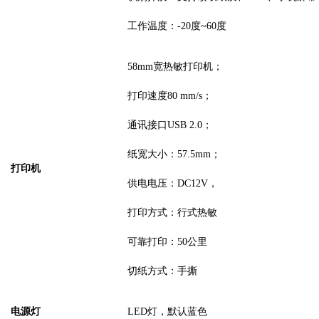
工作温度：
-20度~60度
58mm宽热敏打印机；
打印速度
80 mm/s；
通讯接口
USB 2.0；
纸
宽
大小：
57.5
mm；
打印机
供电电压：
DC12V，
打印方式：行式热敏
可靠打印：
50公里
切纸方式：手撕
电
源
灯
LED灯，默认蓝色