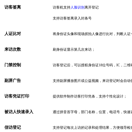
访客签离
访客机支持
人脸识别
离开登记
支持访客签离录入封条号
人证比对
将身份证头像和现场抓拍人像进行比对，判断人证
来访次数
刷身份证显示第几次来访；
门禁控制
访客登记后，可以授权身份证
18位号码，IC，二
副屏广告
支持副屏播放图片或公益视频，来访登记时会自动
访客凭证
打印
提供软件制作访客打印凭条，支持个性化设计；
被访人快速录入
通过拼音首字母，部门名称，位置，电话号，快速
信访登记
支持登记每次上访的记录和处理结果，方便领导检