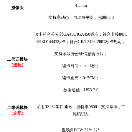
4.3mm
摄像头
支持宽动态，自动白平衡，光圈
F2.0
读卡符合公安部
GA450/IGA450标准；符合非接触IC
卡ISO14443标准；符合GB/T2423-2001标准规定；
支持读取身份证信息
含照片
；
二代证模块
（
选配）
读卡时间：＜
=1秒；
读卡距离
：
0~5CM
；
数据通信：
USB 2.0
采用
RS232串口通讯，波特率9600，支持条码，二
二维码模块
（选配）
维码识别
视场角
FOV: 32°*
32°.