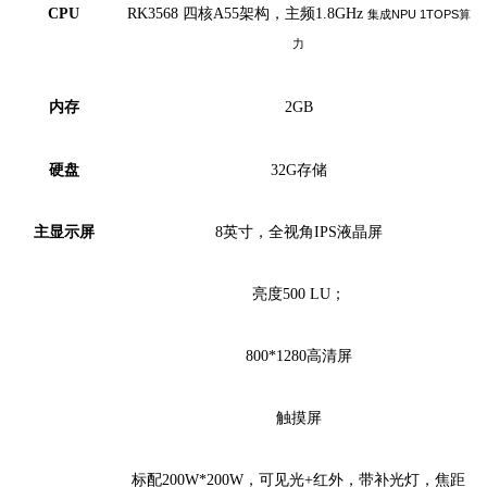
CPU
RK3568 四核A55架构，主频1.8GHz
集成
NPU
1TOPS算
力
内存
2
GB
硬盘
32
G
存储
主显示屏
8
英寸，全视角
IPS液晶屏
亮度
500 LU；
800*1280高清屏
触摸屏
标配
200W*200W
，可见光
+红外，带补光灯，焦距