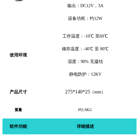
输出：
DC12V，
3
A
设备功耗：约
12W
工作温度：
-10℃ 至60℃
储存温度：
-40℃ 至 80℃
使用环境
湿度：
90% 无凝结
静电防护：
12KV
275
*1
40
*
2
5
产品
尺寸
（
mm）
重量
约
1.6KG
软件
功能
详细描述