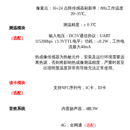
像素点：
16×24 点阵
传感器刷新率：
8Hz
工作温度
20~35℃。
测温精度：
± 0.3℃
测温模块
输入电压：
DC5V
通信协议：
UART
（选配）
115200bps（3.3VTTL电平）
功耗：
≤0.2W，工作电
流最大40mA
热成像传感器为热敏元件，安装及运行环境需要远
离热源，否则将影响热成像测温精度，严重时甚至
出现明显温度异常而导致无法正常使用。
读卡模块
支持
NFC序列号，IC卡，ID卡
（选配）
音效系统
内置扬声器，
4欧3W
4G：全网通
（选配）