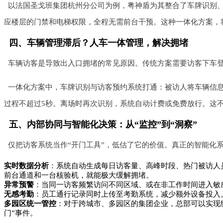
以法国圣戈班集团杭州分公司为例，粤神盾为其整合了车牌识别
应楼层的门禁和电梯权限，全程无需前台干预。这种一体化方案，
四、车辆管理滞后？人车一体管理，解决拥堵
车辆访客是导致出入口拥堵的常见原因。传统方案需要访客下车
一体化方案中，车牌识别与访客预约系统打通：被访人将车辆信
过程不超过5秒。离场时再次识别，系统自动计费或免费放行。这不
五、内部协同与智能化决策：从“监控”到“洞察”
仅把访客系统当作“开门工具”，低估了它的价值。真正的智能化
实时数据分析
：系统自动生成每日访客量、高峰时段、热门被访人员、
前台通道和一台核验机，就能极大缓解拥堵。
异常预警
：当同一访客频繁访问不同区域、或在非工作时间进入敏
无感考勤
：员工通行记录同时上传至考勤系统，减少额外设备投入
多园区统一管控
：对于跨城市、多园区的集团企业，总部可以实现
门”事件。