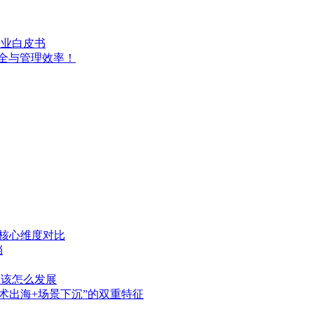
行业白皮书
安全与管理效率！
：核心维度对比
档
应该怎么发展
技术出海+场景下沉”的双重特征