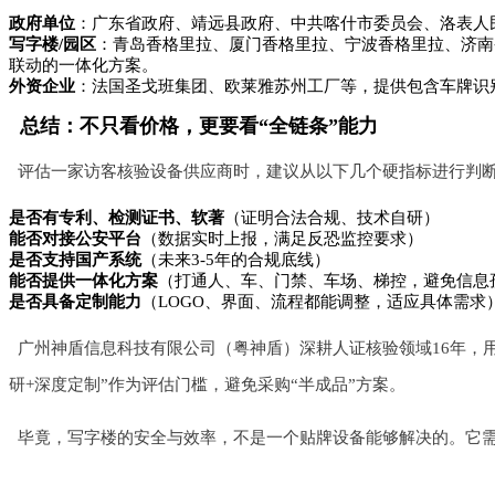
政府单位
：广东省政府、靖远县政府、中共喀什市委员会、洛表人
写字楼/园区
：青岛香格里拉、厦门香格里拉、宁波香格里拉、济南
联动的一体化方案。
外资企业
：法国圣戈班集团、欧莱雅苏州工厂等，提供包含车牌识
总结：不只看价格，更要看“全链条”能力
评估一家访客核验设备供应商时，建议从以下几个硬指标进行判
是否有专利、检测证书、软著
（证明合法合规、技术自研）
能否对接公安平台
（数据实时上报，满足反恐监控要求）
是否支持国产系统
（未来3-5年的合规底线）
能否提供一体化方案
（打通人、车、门禁、车场、梯控，避免信息
是否具备定制能力
（LOGO、界面、流程都能调整，适应具体需求
广州神盾信息科技有限公司（粤神盾）深耕人证核验领域16年，
研+深度定制”作为评估门槛，避免采购“半成品”方案。
毕竟，写字楼的安全与效率，不是一个贴牌设备能够解决的。它