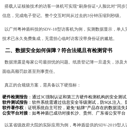
搭载人证核验技术的访客一体机可实现“刷身份证+人脸比对”同步
信息，完成电子登记。整个交互时间从过去的3分钟压缩到秒级。
以广州粤神盾科技的SDV-18型访客机为例，实测数据显示，单人完
技术已永久免费集成，无需担心临时访客没带身份证的尴尬。
二、数据安全如何保障？符合法规且有检测背书
数据泄露是每家公司最担忧的问题。纸质登记簿一旦遗失，涉及
面临高额罚款甚至刑事责任。
真正的合规级方案，需具备以下硬指标：
硬件检测报告
：通过3C强制认证和第三方硬件检测机构的安全测
软件测试报告
：软件系统需通过信息安全等级测试，防SQL注入、
软件著作权
：证明系统自主可控，避免“贴牌”产品存在的数据流失
公安平台对接
：如粤神盾已成功对接长沙、贵州、广东省公安平台
以某省级政府大院的实际应用为例，粤神盾提供的SDV-2019