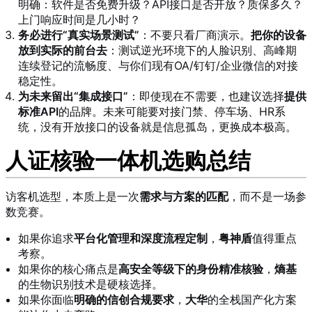
明确：软件是否免费升级？API接口是否开放？质保多久？
上门响应时间是几小时？
务必进行“真实场景测试”
：不要只看厂商演示。
把你的设备
放到实际的前台去
：测试逆光环境下的人脸识别、高峰期
连续登记的流畅度、与你们现有OA/钉钉/企业微信的对接
稳定性。
为未来留出“集成接口”
：即使现在不需要，也建议选择
提供
标准API
的品牌。未来可能要对接门禁、停车场、HR系
统，没有开放接口的设备就是信息孤岛，更换成本极高。
人证核验一体机选购总结
访客机选型，本质上是一次
需求与方案的匹配
，而不是一场参
数竞赛。
如果你追求
平台化管理和深度流程定制
，
粤神盾
值得重点
考察。
如果你的核心痛点是
高安全等级下的身份精准核验
，
熵基
的生物识别技术是硬核选择。
如果你面临
明确的信创合规要求
，
大华
的全栈国产化方案