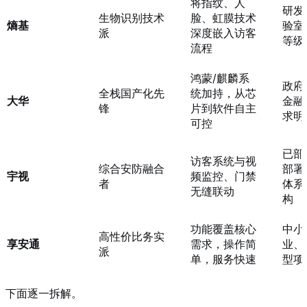
将指纹、人
研发
生物识别技术
脸、虹膜技术
熵基
验室
派
深度嵌入访客
等级
流程
鸿蒙/麒麟系
政府
全栈国产化先
统加持，从芯
大华
金融
锋
片到软件自主
求明
可控
已部
访客系统与视
综合安防融合
部署
宇视
频监控、门禁
者
体系
无缝联动
构
功能覆盖核心
中小
高性价比务实
享安通
需求，操作简
业、
派
单，服务快速
型项
下面逐一拆解。