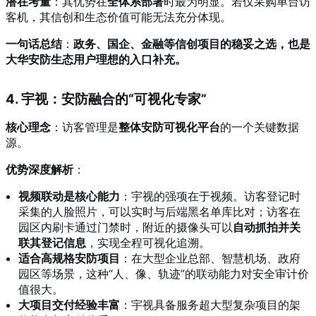
潜在考量
：其优势在
全体系部署
时最为明显。若仅采购单台访
客机，其信创和生态价值可能无法充分体现。
一句话总结
：
政务、国企、金融等信创项目的稳妥之选，也是
大华安防生态用户理想的入口补充。
4. 宇视：安防融合的“可视化专家”
核心理念
：访客管理是
整体安防可视化平台
的一个关键数据
源。
优势深度解析
：
视频联动是核心能力
：宇视的强项在于视频。访客登记时
采集的人脸照片，可以实时与后端黑名单库比对；访客在
园区内刷卡通过门禁时，附近的摄像头可以
自动抓拍并关
联其登记信息
，实现全程可视化追溯。
适合高规格安防项目
：在大型企业总部、智慧机场、政府
园区等场景，这种“人、像、轨迹”的联动能力对安全审计价
值很大。
大项目交付经验丰富
：宇视具备服务超大型复杂项目的架