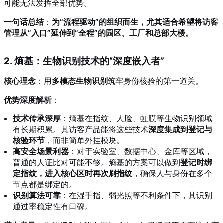
可能无法发挥全部优势。
一句话总结
：
为“流程驱动”的组织而生，尤其适合希望将访客
管理从“入口”延伸到“全程”的园区、工厂和总部大楼。
2. 熵基：生物识别技术的“深度嵌入者”
核心理念
：用
多模态生物识别
筑牢身份核验的第一道关。
优势深度解析
：
技术传承深厚
：熵基在指纹、人脸、虹膜等生物识别领域
有长期积累。其访客产品能将这些技术
深度集成到登记与
核验环节
，而非简单外挂模块。
高安全场景利器
：对于实验室、数据中心、金库等区域，
普通的人证比对可能不够。熵基的方案可以做到
登记时绑
定指纹，进入核心区时再次刷指纹
，确保人与身份在多个
节点都是绑定的。
识别算法可靠
：在湿手指、弱光照等不利条件下，其识别
通过率稳定性有口碑。