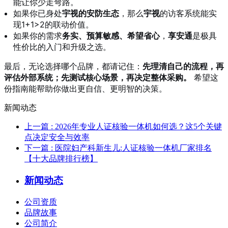
能让你少走弯路。
如果你已身处
宇视的安防生态
，那么
宇视
的访客系统能实
现1+1>2的联动价值。
如果你的需求
务实、预算敏感、希望省心
，
享安通
是极具
性价比的入门和升级之选。
最后，无论选择哪个品牌，都请记住：
先理清自己的流程，再
评估外部系统；先测试核心场景，再决定整体采购。
希望这
份指南能帮助你做出更自信、更明智的决策。
新闻动态
上一篇
: 2026年专业人证核验一体机如何选？这5个关键
点决定安全与效率
下一篇
: 医院妇产科新生儿:人证核验一体机厂家排名
【十大品牌排行榜】
新闻动态
公司资质
品牌故事
公司简介