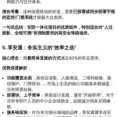
构能力与交付体系。
潜在考量
：这种深度联动的价值，需要
已部署或同步部署宇视
的监控/门禁系统
才能最大化发挥。
一句话总结
：
安防一体化项目的优质组件，特别适合对“人过
留影、全程可溯”有强制要求的高安全等级场所。
5. 享安通：务实主义的“效率之选”
核心理念
：用
最简单直接的方式
满足80%的常见需求。
优势深度解析
：
功能覆盖全面
：身份证读取、人脸测温、二维码核验、微
信预约、门禁联动……市场上主流的核心功能基本都涵盖，
没有明显短板。
部署快、上手简单
：界面设计直观，通常“开箱即用”。对于
没有专职IT人员的中小企业或物业，这能减少很多后期麻
烦。
服务响应快
：作为专注细分领域的品牌，享安通通常在区