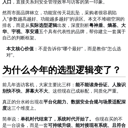
入口
，直接关系到安全管理效率与访客的第一印象。
然而市面品牌林立，功能宣传天花乱坠，采购者很容易陷
入“参数越高越好、功能越多越好”的误区。本文不堆砌空洞的
排名，而是从
实际选型逻辑
出发，深度剖析
粤神盾、熵基、大
华、宇视、享安通
五个具有代表性的品牌，帮你建立一套属于
自己的判断框架。
本文核心价值
：不是告诉你“哪个最好”，而是教你“怎么选
对”。
为什么今年的选型逻辑变了？
前几年选访客机，大家主要比三样：
能不能读身份证、人脸识
别快不快、屏幕大不大
。这些现在已成标配，同质化严重。
真正的分水岭出现在
平台化能力、数据安全合规与场景适配深
度
这三个维度上。
简单说：
单机时代结束了，系统时代开始了。
你现在买的不
是一台设备，而是一套
可持续升级、能对接现有系统、且符合