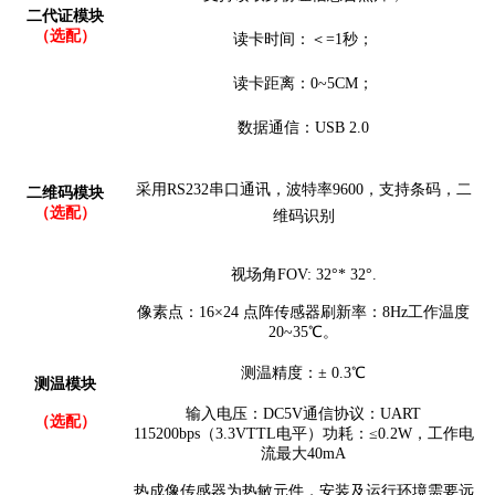
二代证模块
（
选配）
读卡时间：＜
=1秒；
读卡距离
：
0~5CM
；
数据通信：
USB 2.0
采用
RS232串口通讯，波特率9600，支持条码，二
二维码模块
（选配）
维码识别
视场角
FOV: 32°*
32°.
像素点：
16×24 点阵
传感器刷新率：
8Hz
工作温度
20~35℃。
测温精度：
± 0.3℃
测温模块
输入电压：
DC5V
通信协议：
UART
（选配）
115200bps（3.3VTTL电平）
功耗：
≤0.2W，工作电
流最大40mA
热成像传感器为热敏元件，安装及运行环境需要远