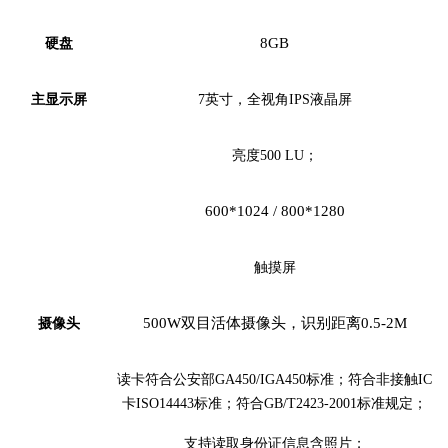
8
G
B
硬盘
主显示屏
7
英寸，全视角
IPS液晶屏
亮度
500 LU；
600*1024 / 800*1280
触摸屏
50
0W
双
目活体摄像头
，
识别距离
0.
5
-
2M
摄像头
读卡符合公安部
GA450/IGA450标准；符合非接触IC
卡ISO14443标准；符合GB/T2423-2001标准规定；
支持读取身份证信息
含照片
；