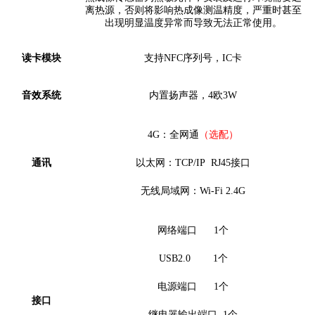
离热源，否则将影响热成像测温精度，严重时甚至
出现明显温度异常而导致无法正常使用。
读卡模块
支持
NFC序列号，IC卡
音效系统
内置扬声器，
4欧3W
4G：全网通
（选配）
通讯
以太网：
TCP/IP
RJ45接口
无线局域网：
Wi-Fi
2.4G
网络端口
1
个
USB2.0
1
个
电源端口
1个
接口
继电器输出端口
1个