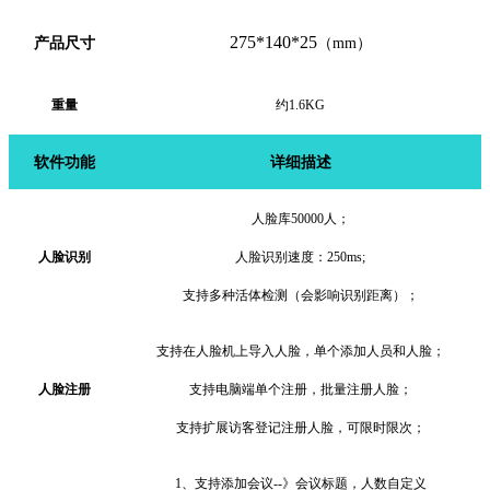
275
*1
40
*
2
5
产品
尺寸
（
mm）
重量
约
1.6KG
软件
功能
详细描述
人脸库
50000人；
人脸识别
人脸识别速度：
250ms;
支持多种活体检测（会影响识别距离）；
支持在人脸机上导入人脸，单个添加人员和人脸；
人脸注册
支持电脑端单个注册，批量注册人脸；
支持扩展访客登记注册人脸，可限时限次；
1、
支持添加会议
--》会议标题，人数自定义