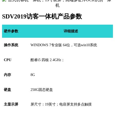
SDV2019访客一体机产品参数
硬
件
参数
详细描述
操作系统
WINDOWS
7
专业版
64位，可选win10系统
CPU
酷睿
i5 四核 2.4GHz
；
内存
8G
硬盘
250G固态硬盘
主显示屏
屏尺寸：
19
英寸；
电容屏支持多点触摸