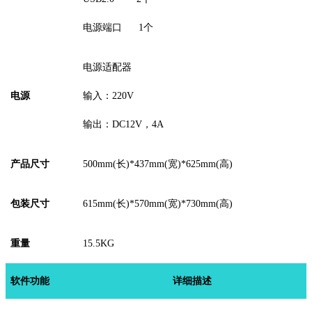
电源端口
1个
电源适配器
电源
输入：
220V
输出：
DC12V，
4
A
产品
尺寸
500
mm(
长
)*
437
mm(
宽
)*
625
mm(
高
)
包装尺寸
615
mm(
长
)*
570
mm(
宽
)*
730
mm(
高
)
重量
15.5KG
软件
功能
详细描述