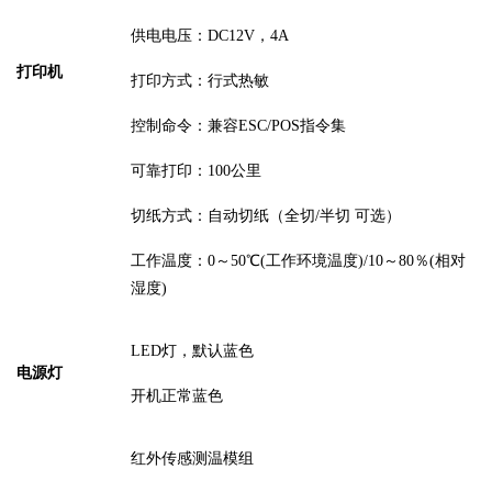
供电电压：
DC12V，
4A
打印机
打印方式：行式热敏
控制命令
：兼容
ESC/POS指令集
可靠打印：
100公里
切纸方式：自动切纸（全切
/半切 可选）
工作温度：
0～50℃(工作环境温度)/10～80％(相对
湿度)
LED灯，默认蓝色
电
源
灯
开机正常蓝色
红外传感测温模组