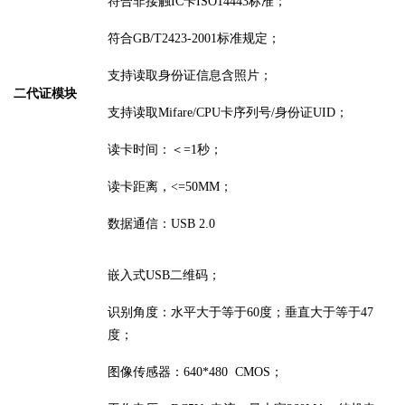
符合非接触
IC卡ISO14443标准；
符合
GB/T2423-2001标准规定；
支持读取身份证信息
含照片
；
二代证模块
支持读取
Mifare/CPU卡序列号
/身份证UID
；
读卡时间：＜
=1秒；
读卡距离，
<=50MM；
数据通信：
USB 2.0
嵌入式
USB二维码
；
识别角度：水平大于等于
60度；垂直大于等于47
度；
图像传感器
：
640*480 CMOS
；