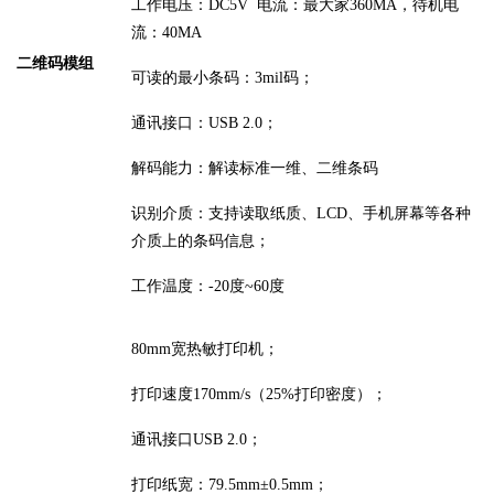
工作电压：
DC5V 电流：最大家360MA，待机电
流：40MA
二维码模组
可读的最小条码：
3
mil
码
；
通讯接口：
USB 2.0；
解码能力：解读标准一维、二维条码
识别
介质：支持读取纸质、
LCD、手机屏幕等各种
介质上的条码信息；
工作温度：
-20度~60度
80
mm宽热敏打印机；
打印速度
170mm/s（25%打印密度）；
通讯接口
USB 2.0；
打印纸宽
：
79.5mm±0.5mm
；