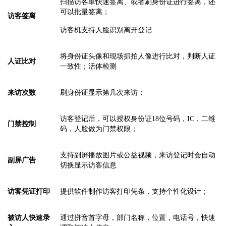
扫描访客单
快速签离
、
或者
刷身份证进行签离
，
还
可以批量签离；
访客签离
访客机支持人脸识别离开登记
将身份证头像和现场抓拍人像进行比对，判断人证
人证比对
一致性
；活体检测
来访次数
刷身份证显示第几次来访；
访客登记后，可以授权身份证
18位号码，IC，二维
门禁控制
码，人脸做为门禁权限；
支持副屏播放图片或公益视频，来访登记时会自动
副屏广告
切换显示访客信息
访客凭证
打印
提供软件制作访客打印凭条，支持个性化设计；
被访人快速录
通过拼音首字母，部门名称，位置，电话号，快速