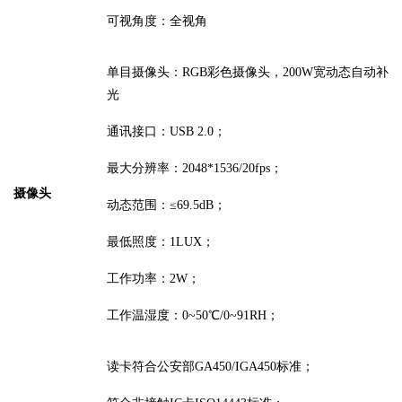
可视角度：
全视角
单
目摄像头：
RGB彩色摄像头
，
200W宽动态自动补
光
通讯接口：
USB 2.0；
最大分辨率：
2048*1536/20fps；
摄像头
动态范围：
≤69.5dB；
最低照度：
1LUX；
工作功率：
2W；
工作温湿度：
0~50℃/0~9
1
RH；
读卡符合公安部
GA450/IGA450标准；