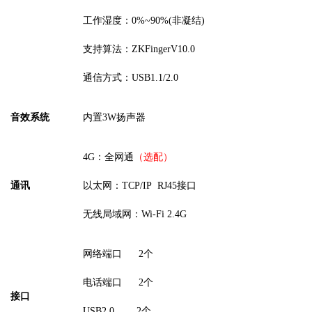
工作湿度：
0%~90%(非凝结)
支持算法：
ZKFingerV10.0
通信方式：
USB1.1/2.0
音效系统
内置
3
W扬声器
4G：全网通
（选配）
通讯
以太网：
TCP/IP
RJ45接口
无线局域网：
Wi-Fi
2.4G
网络端口
2个
电话端口
2个
接口
USB2.0 2个