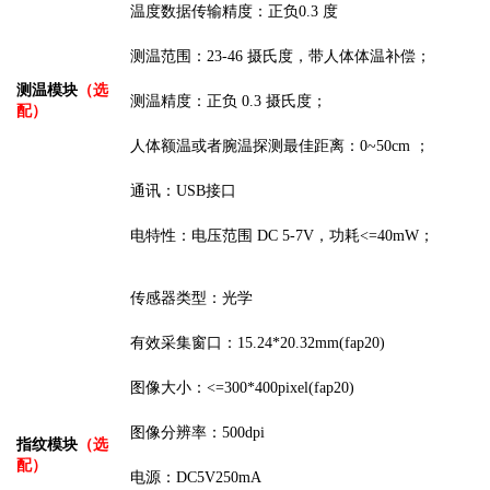
温度数据传输精度：
正负
0.
3
度
测温范围：
23-46 摄氏度，带人体体温补偿；
测温模块
（选
测温精度：正负
0.3 摄氏度；
配）
人体额温或者腕温探测最佳距离：
0~50
cm ；
通讯：
USB接口
电特性：电压范围
DC 5-7V，功耗<=40mW；
传感器类型：光学
有效采集窗口：
15.24*20.32mm(fap20)
图像大小：
<=300*400pixel(fap20)
图像分辨率：
500dpi
指纹模块
（选
配）
电源：
DC5V250mA