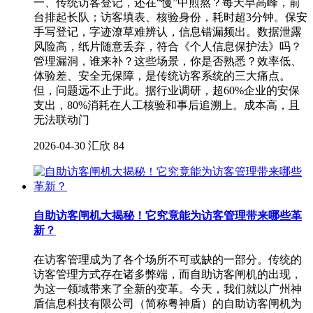
一、传统访客登记，还在“慢”中煎熬？每天早高峰，前
台排起长队；访客填表、核验身份，耗时超3分钟。保安
手写登记，字迹潦草难辨认，信息错漏频出。数据泄露
风险高，纸片随意丢弃，符合《个人信息保护法》吗？
管理漏洞，谁来补？这些场景，你是否熟悉？效率低、
体验差、安全无保障，是传统访客系统的三大痛点。
但，问题远不止于此。据行业调研，超60%企业的安保
支出，80%消耗在人工核验和事后追溯上。成本高，且
无法联动门
2026-04-30
汇欣
84
自助访客闸机大揭秘！它究竟能为访客管理带来哪些革
新？
在访客管理成为了各个场所不可或缺的一部分。传统的
访客管理方式存在诸多弊端，而自助访客闸机的出现，
为这一领域带来了全新的变革。今天，我们就以广州神
盾信息科技有限公司（简称粤神盾）的自助访客闸机为